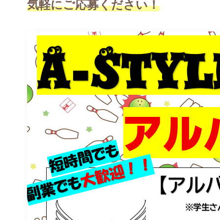
気軽に
ご応募
ください
！